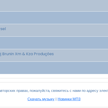
rsel
Dj Brunin Xm & Kza Produções
вторских правах, пожалуйста, свяжитесь с нами по адресу элек
Скачать музыку
|
Новинки МП3