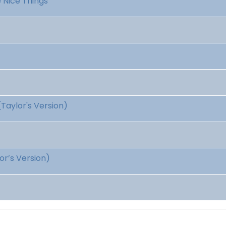
e Nice Things
(Taylor's Version)
or’s Version)