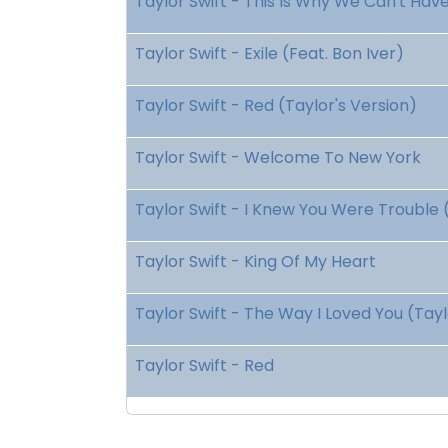
Taylor Swift - This Is Why We Can't Hav
Taylor Swift - Exile (Feat. Bon Iver)
Taylor Swift - Red (Taylor's Version)
Taylor Swift - Welcome To New York
Taylor Swift - I Knew You Were Trouble 
Taylor Swift - King Of My Heart
Taylor Swift - The Way I Loved You (Tayl
Taylor Swift - Red