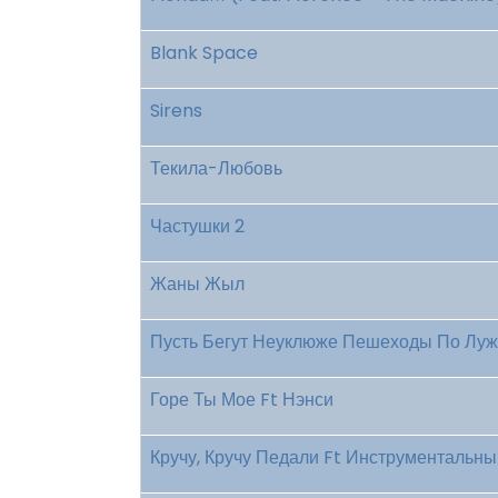
Blank Space
Sirens
Текила-Любовь
Частушки 2
Жаны Жыл
Пусть Бегут Неуклюже Пешеходы По Лужа
Горе Ты Мое Ft Нэнси
Кручу, Кручу Педали Ft Инструментальн