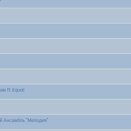
м ft Equal
ый Ансамбль "Мелодия"