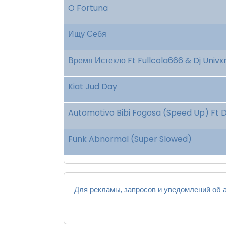
O Fortuna
Ищу Себя
Время Истекло Ft Fullcola666 & Dj Univx
Kiat Jud Day
Automotivo Bibi Fogosa (Speed Up) Ft 
Funk Abnormal (Super Slowed)
Для рекламы, запросов и уведомлений об а