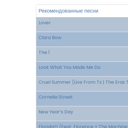
Рекомендованные песни
Lover
Clara Bow
The 1
Look What You Made Me Do
Cruel Summer (Live From Ts | The Eras 
Cornelia Street
New Year’s Day
Florida!!! (Feat. Florence + The Machine